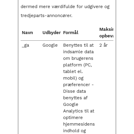
dermed mere værdifulde for udgivere og
tredjeparts-annoncører.
Maksimal
Navn
Udbyder
Formål
opbevaringstid
_ga
Google
Benyttes til at
2 år
indsamle data
om brugerens
platform (PC,
tablet el.
mobil) og
præferencer -
Disse data
benyttes af
Google
Analytics til at
optimere
hjemmesidens
indhold og