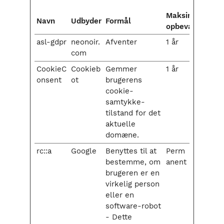
Maksimal
Navn
Udbyder
Formål
opbevaringstid
asl-gdpr
neonoir.
Afventer
1 år
com
CookieC
Cookieb
Gemmer
1 år
onsent
ot
brugerens
cookie-
samtykke-
tilstand for det
aktuelle
domæne.
rc::a
Google
Benyttes til at
Perm
bestemme, om
anent
brugeren er en
virkelig person
eller en
software-robot
- Dette